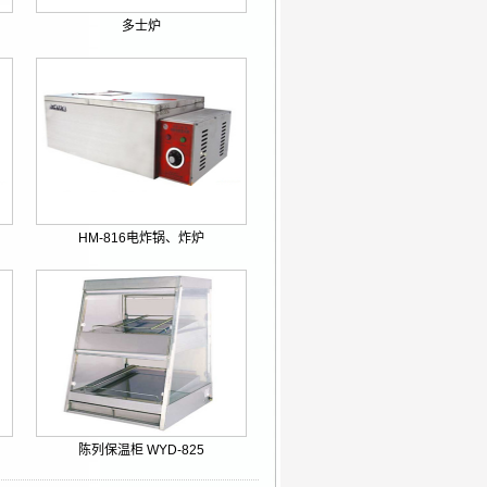
多士炉
HM-816电炸锅、炸炉
陈列保温柜 WYD-825