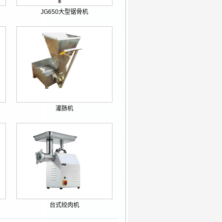
JG650大型锯骨机
灌肠机
台式绞肉机