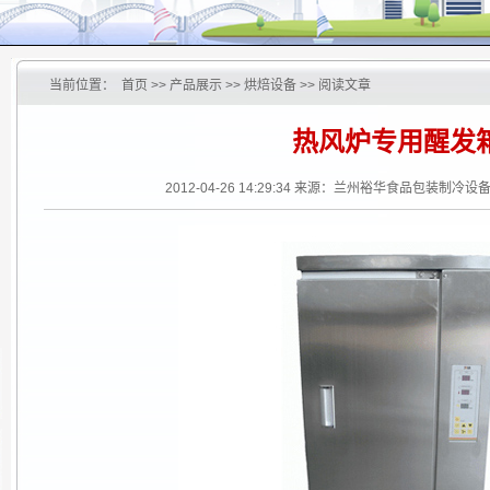
当前位置：
首页
>> 产品展示 >> 烘焙设备 >> 阅读文章
热风炉专用醒发
2012-04-26 14:29:34 来源：兰州裕华食品包装制冷