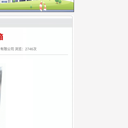
箱
设备有限公司 浏览：
2746
次