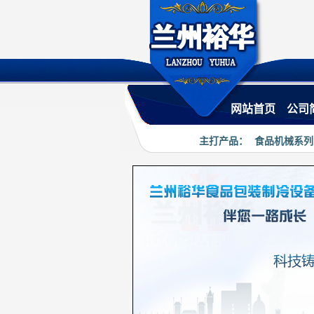
网站首页
公司
主打产品：
食品机械系列